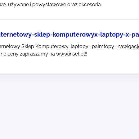
we, używane i powystawowe oraz akcesoria.
internetowy-sklep-komputerowyx-laptopy-x-p
Internetowy Sklep Komputerowy: laptopy : palmtopy : nawigacj
ne ceny zapraszamy na www.inset.pl!!