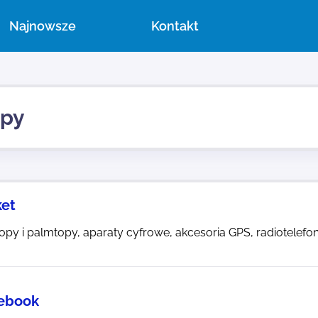
Najnowsze
Kontakt
opy
et
opy i palmtopy, aparaty cyfrowe, akcesoria GPS, radiotelefony
ebook